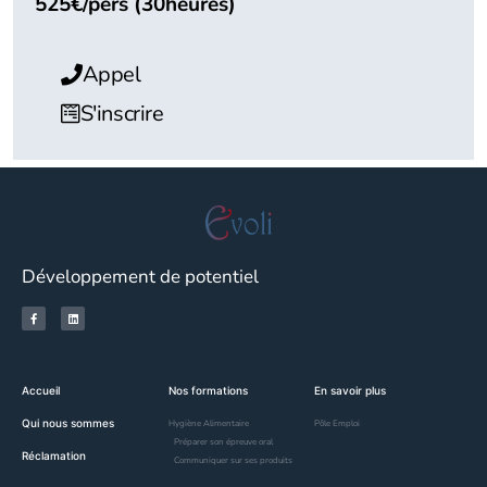
525€/pers (30heures)
Appel
S'inscrire
Développement de potentiel
Accueil
Nos formations
En savoir plus
Qui nous sommes
Hygiène Alimentaire
Pôle Emploi
Préparer son épreuve oral
Réclamation
Communiquer sur ses produits